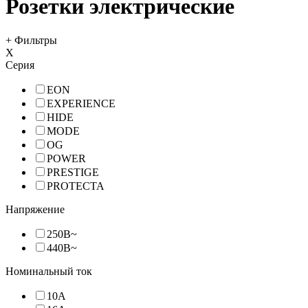
Розетки электрические
+ Фильтры
Х
Серия
EON
EXPERIENCE
HIDE
MODE
OG
POWER
PRESTIGE
PROTECTA
Напряжение
250В~
440В~
Номинальный ток
10А