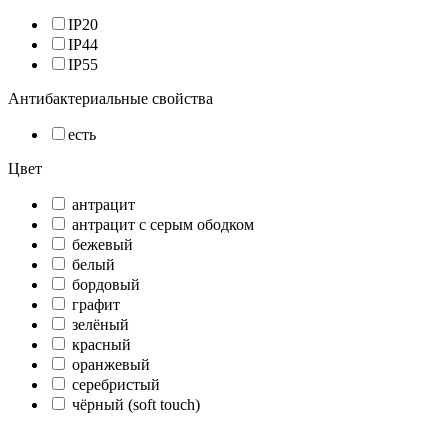
IP20
IP44
IP55
Антибактериальные свойства
есть
Цвет
антрацит
антрацит с серым ободком
бежевый
белый
бордовый
графит
зелёный
красный
оранжевый
серебристый
чёрный (soft touch)