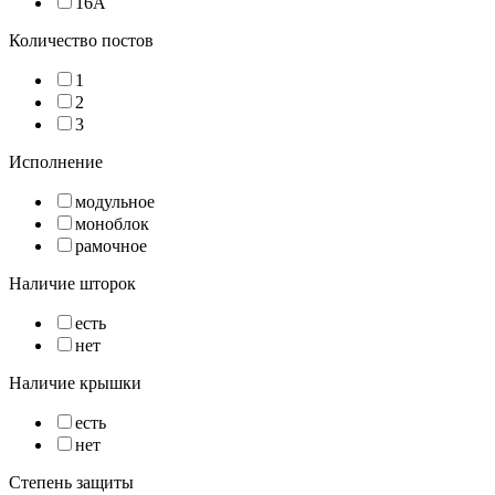
16А
Количество постов
1
2
3
Исполнение
модульное
моноблок
рамочное
Наличие шторок
есть
нет
Наличие крышки
есть
нет
Степень защиты