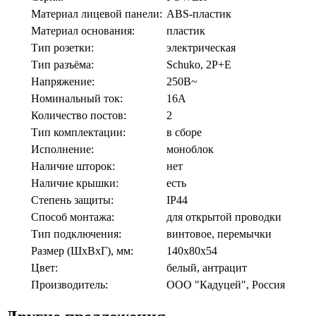
Материал лицевой панели:
ABS-пластик
Материал основания:
пластик
Тип розетки:
электрическая
Тип разъёма:
Schuko, 2P+E
Напряжение:
250В~
Номинальный ток:
16А
Количество постов:
2
Тип комплектации:
в сборе
Исполнение:
моноблок
Наличие шторок:
нет
Наличие крышки:
есть
Степень защиты:
IP44
Способ монтажа:
для открытой проводки
Тип подключения:
винтовое, перемычки
Размер (ШхВхГ), мм:
140х80х54
Цвет:
белый, антрацит
Производитель:
ООО "Кадуцей", Россия