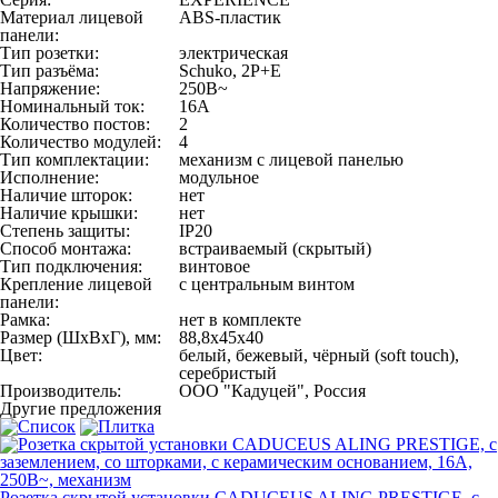
Материал лицевой
ABS-пластик
панели:
Тип розетки:
электрическая
Тип разъёма:
Schuko, 2P+E
Напряжение:
250В~
Номинальный ток:
16А
Количество постов:
2
Количество модулей:
4
Тип комплектации:
механизм с лицевой панелью
Исполнение:
модульное
Наличие шторок:
нет
Наличие крышки:
нет
Степень защиты:
IP20
Способ монтажа:
встраиваемый (скрытый)
Тип подключения:
винтовое
Крепление лицевой
с центральным винтом
панели:
Рамка:
нет в комплекте
Размер (ШхВхГ), мм:
88,8х45х40
Цвет:
белый, бежевый, чёрный (soft touch),
серебристый
Производитель:
ООО "Кадуцей", Россия
Другие предложения
Розетка скрытой установки CADUCEUS ALING PRESTIGE, с