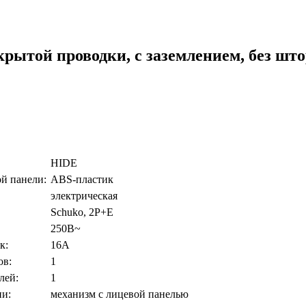
той проводки, с заземлением, без штор
HIDE
й панели:
ABS-пластик
электрическая
Schuko, 2P+E
250В~
к:
16А
ов:
1
лей:
1
и:
механизм c лицевой панелью