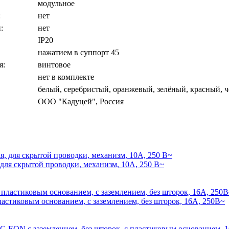
модульное
:
нет
:
нет
IP20
нажатием в суппорт 45
я:
винтовое
нет в комплекте
белый, серебристый, оранжевый, зелёный, красный, чё
ООО "Кадуцей", Россия
я скрытой проводки, механизм, 10А, 250 В~
иковым основанием, с заземлением, без шторок, 16А, 250В~