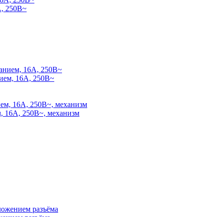
, 250В~
ием, 16А, 250В~
, 16А, 250В~, механизм