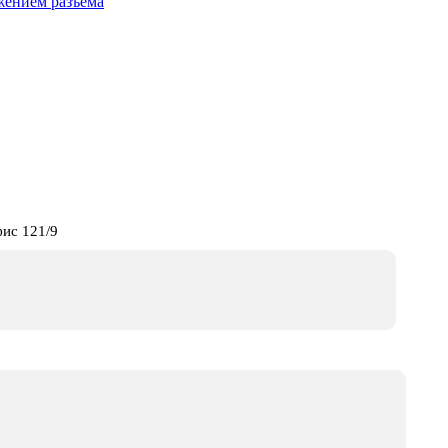
жением разъёма
фис 121/9