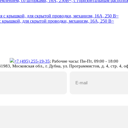
млением, со шторками, 16А, 250В~, с горизонтальным располо
рышкой, для скрытой проводки, механизм, 16А, 250 В~
+7 (495) 255-19-35
;
Рабочие часы: Пн-Пт, 09:00 - 18:00
1983, Московская обл., г. Дубна, ул. Программистов, д. 4, стр. 4, о