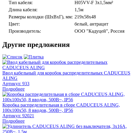
Тип кабеля:
H05VV-F 3x1,5мм²
Длина кабеля:
1,5м
Размеры колодки (ШхВхГ), мм:
219х58х48
Цвет:
белый, антрацит
Производитель:
ООО "Кадуцей", Россия
Другие предложения
Ввод кабельный для коробок распределительных CADUCEUS
ALING
Артикул:
933
Подробнее
Коробка распределительная в сборе CADUCEUS ALING,
100х100х50, 8 вводов, 500В~, IP56
Артикул:
92021
Подробнее