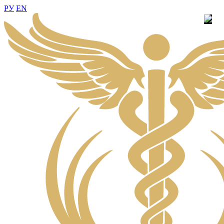
РУ
EN