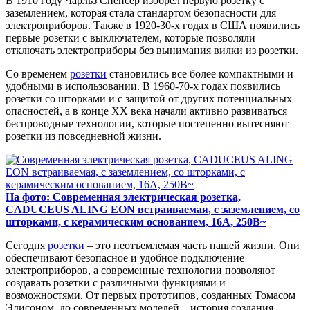
В 1910 году Чарльз Спенсер изобрел первую розетку с
заземлением, которая стала стандартом безопасности для
электроприборов. Также в 1920-30-х годах в США появились
первые розетки с выключателем, которые позволяли
отключать электроприборы без вынимания вилки из розетки.
Со временем
розетки
становились все более компактными и
удобными в использовании. В 1960-70-х годах появились
розетки со шторками и с защитой от других потенциальных
опасностей, а в конце XX века начали активно развиваться
беспроводные технологии, которые постепенно вытесняют
розетки из повседневной жизни.
На фото: Современная электрическая розетка,
CADUCEUS ALING EON встраиваемая, с заземлением, со
шторками, с керамическим основанием, 16А, 250В~
Сегодня
розетки
– это неотъемлемая часть нашей жизни. Они
обеспечивают безопасное и удобное подключение
электроприборов, а современные технологии позволяют
создавать розетки с различными функциями и
возможностями. От первых прототипов, созданных Томасом
Эдисоном, до современных моделей – история создания