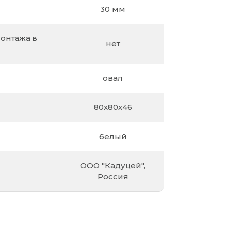
30 мм
онтажа в
нет
овал
80х80х46
белый
ООО "Кадуцей",
Россия