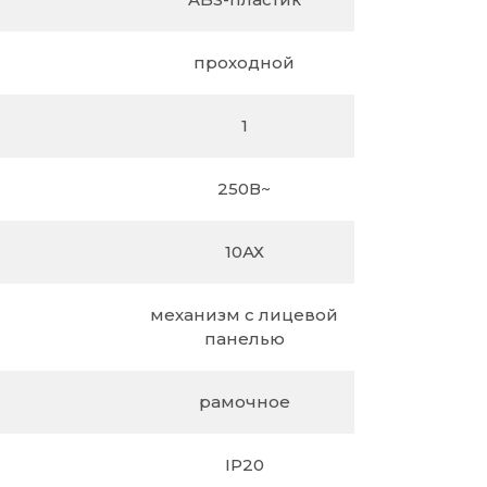
проходной
1
250В~
10АХ
механизм c лицевой
панелью
рамочное
IP20