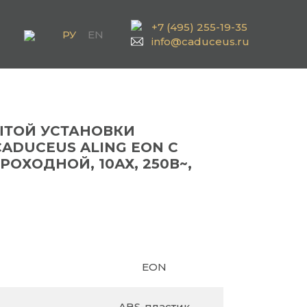
+7 (495) 255-19-35
РУ
EN
info@caduceus.ru
ТОЙ УСТАНОВКИ
DUCEUS ALING EON С
ОХОДНОЙ, 10АХ, 250В~,
EON
ABS-пластик