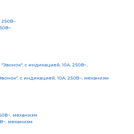
50В~
онок", с индикацией, 10А, 250В~, механизм
В~, механизм