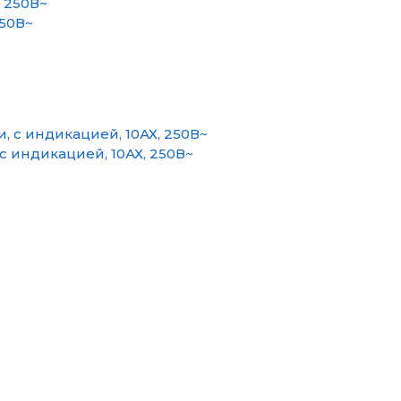
50В~
 индикацией, 10АХ, 250В~