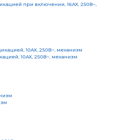
кацией при включении, 16АХ, 250В~,
цией, 10АХ, 250В~, механизм
изм