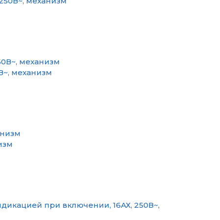
250В~, механизм
В~, механизм
изм