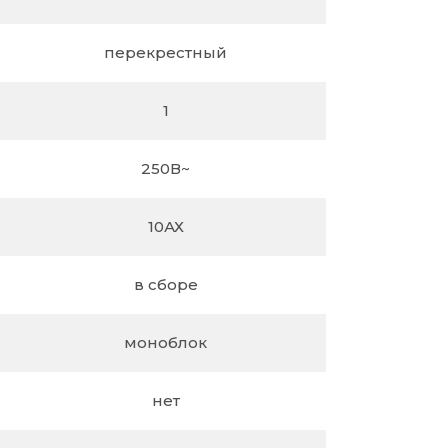
перекрестный
1
250В~
10АХ
в сборе
моноблок
нет