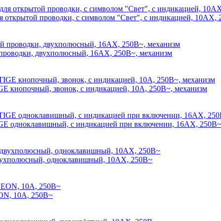
рытой проводки, с символом "Свет", с индикацией, 10АХ, 
оводки, двухполюсный, 16АХ, 250В~, механизм
кнопочный, звонок, с индикацией, 10А, 250В~, механизм
 одноклавишный, с индикацией при включении, 16АХ, 250В~
ухполюсный, одноклавишный, 10АХ, 250В~
N, 10А, 250В~