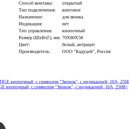
Способ монтажа:
открытый
Тип подключения:
винтовое
Назначение:
для звонка
Индикация:
нет
Тип управления:
кнопочный
Размер (ШхВхГ), мм:
70Х80Х58
Цвет:
белый, антрацит
Производитель:
ООО "Кадуцей", Россия
кнопочный, с символом "Звонок", с индикацией, 10А, 250В~