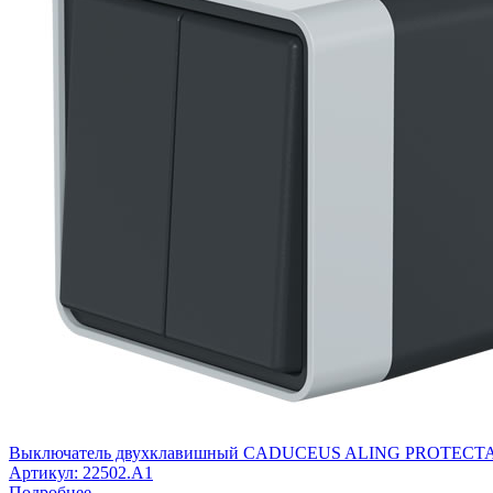
Выключатель двухклавишный CADUCEUS ALING PROTECTA дл
Артикул:
22502.A1
Подробнее