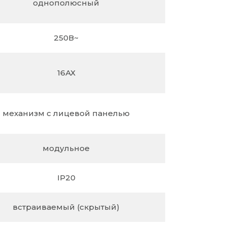
однополюсный
250В~
16АХ
механизм c лицевой панелью
модульное
IP20
встраиваемый (скрытый)