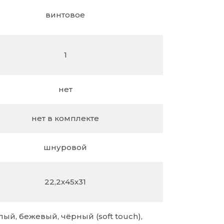
винтовое
1
нет
нет в комплекте
шнуровой
22,2х45х31
лый, бежевый, чёрный (soft touch),