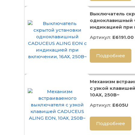
Выключатель скр
одноклавишный 
индикацией при 
Артикул:
E6191.00
Подробнее
Механизм встраи
с узкой клавише
10АХ, 250В~
Артикул:
E605U
Подробнее