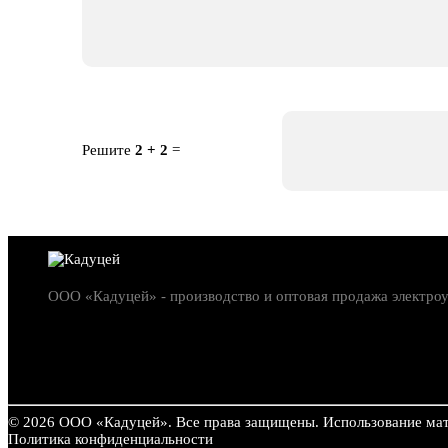
Решите
2 + 2
=
ООО «Кадуцей» - производство и оптовая продажа электро
© 2026 ООО «Кадуцей». Все права защищены.
Использование мат
Политика конфиден­циальности